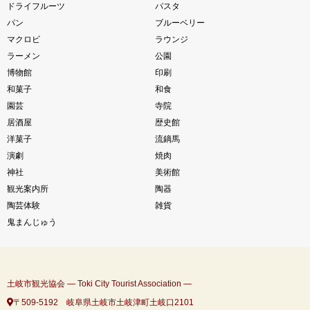
ドライフルーツ
パスタ
パン
ブルーベリー
マクロビ
ラウンジ
ラーメン
公園
博物館
印刷
和菓子
和食
園芸
寺院
居酒屋
歴史館
洋菓子
流鏑馬
演劇
焼肉
神社
美術館
観光案内所
陶器
陶芸体験
雑貨
鬼まんじゅう
土岐市観光協会 ― Toki City Tourist Association ―
〒509-5192 岐阜県土岐市土岐津町土岐口2101