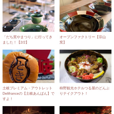
「だち窯やまつり」に行ってき
オープンファクトリー【宗山
ました！【2/2】
窯】
土岐プレミアム・アウトレット
柿野観光ホテルつる屋のどんぶ
Delifranceの【土岐あんぱん】で
りテイクアウト！
すよ！