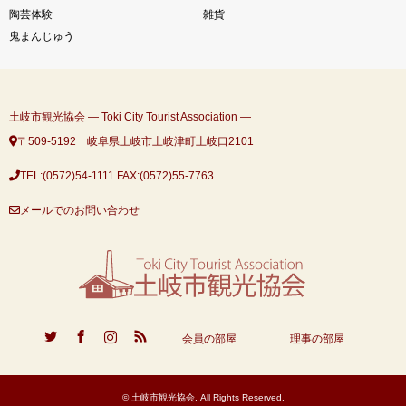
陶芸体験
雑貨
鬼まんじゅう
土岐市観光協会 ― Toki City Tourist Association ―
〒509-5192 岐阜県土岐市土岐津町土岐口2101
TEL:(0572)54-1111
FAX:(0572)55-7763
メールでのお問い合わせ
ook
Instagram
RSS
会員の部屋
理事の部屋
©
土岐市観光協会
. All Rights Reserved.