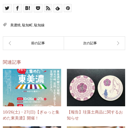
美濃焼
,
駄知町
,
駄知線
関連記事
10/26(土)・27(日)【ぎゅっと集
【報告】珪藻土商品に関するお
めた東美濃】開催！
知らせ