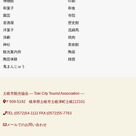
博物館
印刷
和菓子
和食
園芸
寺院
居酒屋
歴史館
洋菓子
流鏑馬
演劇
焼肉
神社
美術館
観光案内所
陶器
陶芸体験
雑貨
鬼まんじゅう
土岐市観光協会 ― Toki City Tourist Association ―
〒509-5192 岐阜県土岐市土岐津町土岐口2101
TEL:(0572)54-1111
FAX:(0572)55-7763
メールでのお問い合わせ