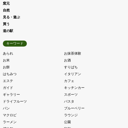
窯元
自然
見る・遊ぶ
買う
道の駅
キーワード
あられ
お抹茶体験
お米
お酒
お餅
すりばち
はちみつ
イタリアン
エステ
カフェ
ガイド
キッチンカー
ギャラリー
スポーツ
ドライフルーツ
パスタ
パン
ブルーベリー
マクロビ
ラウンジ
ラーメン
公園