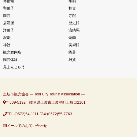
博物館
印刷
和菓子
和食
園芸
寺院
居酒屋
歴史館
洋菓子
流鏑馬
演劇
焼肉
神社
美術館
観光案内所
陶器
陶芸体験
雑貨
鬼まんじゅう
土岐市観光協会 ― Toki City Tourist Association ―
〒509-5192 岐阜県土岐市土岐津町土岐口2101
TEL:(0572)54-1111
FAX:(0572)55-7763
メールでのお問い合わせ