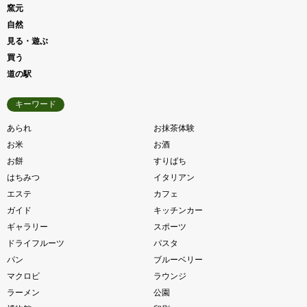
窯元
自然
見る・遊ぶ
買う
道の駅
キーワード
あられ
お抹茶体験
お米
お酒
お餅
すりばち
はちみつ
イタリアン
エステ
カフェ
ガイド
キッチンカー
ギャラリー
スポーツ
ドライフルーツ
パスタ
パン
ブルーベリー
マクロビ
ラウンジ
ラーメン
公園