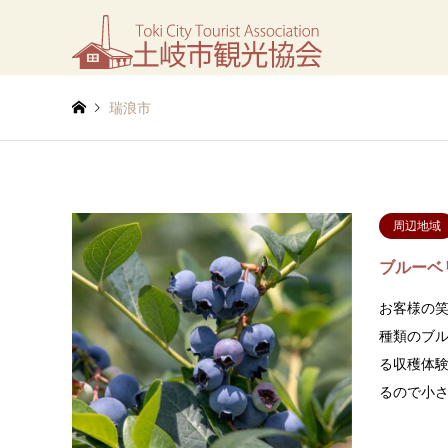
瑞浪市
周辺地域
ブルーベ
お客様の笑
種類のブ
る収穫体
るので小