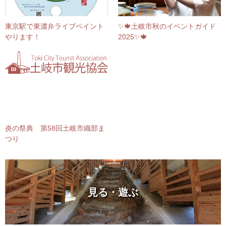
東京駅で東濃弁ライブペイント
✨🍁土岐市秋のイベントガイド
やります！
2025✨🍁
炎の祭典 第58回土岐市織部ま
つり
見る・遊ぶ