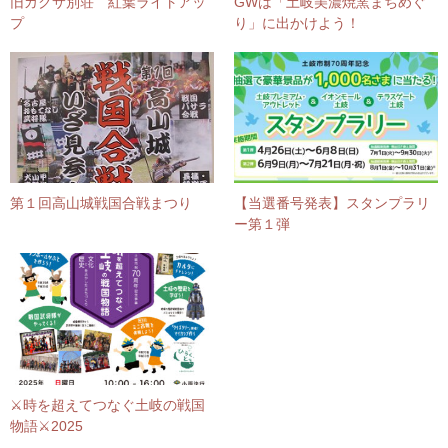
旧カクサ別荘 紅葉ライトアッ
GWは「土岐美濃焼窯まちめぐ
プ
り」に出かけよう！
第１回高山城戦国合戦まつり
【当選番号発表】スタンプラリ
ー第１弾
⚔️時を超えてつなぐ土岐の戦国
物語⚔️2025