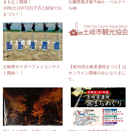
まもなく開催！
仏蘭西風洋菓子🍰ル・ベルクー
10/6(土)10/7(日)下石と駄知でお
ル🍰
まつり！！
土岐商サイダーフォトコンテス
【第45回土岐美濃焼まつり】は
ト開始！！
オンライン開催のみとなりまし
た。