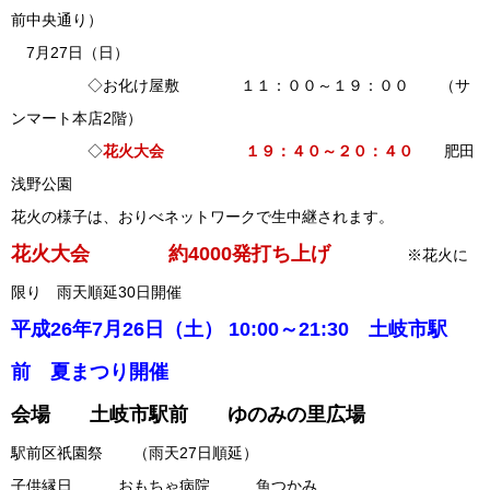
前中央通り）
7月27日（日）
◇お化け屋敷 １１：００～１９：００ （サ
ンマート本店2階）
◇
花火大会 １９：４０～２０：４０
肥田
浅野公園
花火の様子は、おりべネットワークで生中継されます。
花火大会 約4000発打ち上げ
※花火に
限り 雨天順延30日開催
平成26年7月26日（土） 10:00～21:30 土岐市駅
前 夏まつり開催
会場 土岐市駅前 ゆのみの里広場
駅前区祇園祭 （雨天27日順延）
子供縁日 おもちゃ病院 魚つかみ