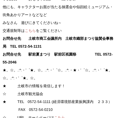
他にも、キャラクターお面が当たる抽選会や似顔絵ミュージアム・
街角あかりアートなどなど
みなさん 遊びにきてくださいね～
交通規制等は
こちら
をご覧ください
お問合せ先 土岐市商工会議所内 土岐市織部まつり協賛会事務
局 TEL 0572-54-1131
お問合せ先 駅前夏まつり 駅前区祇園祭 TEL 0572-
55-2046
★。☆。.:*:・’゜★。☆。.:*:・’゜☆。.:*:・★・’゜☆。.:*:・’゜★。
☆。.:*:・’゜★。☆。
★ 土岐市の情報を発信します！
☆ 土岐市観光協会
★ TEL 0572-54-1111 (経済環境部産業振興課内 ２３３）
FAX 0572-54-0210
☆ URL ホームページは
こちら