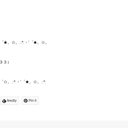
・’゜★。☆。.:*:・’゜★。☆。
２３３）
゜☆。.:*:・’゜★。☆。.:*:
feedly
Pin it