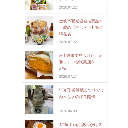
2026.07.22
土岐市観光協会推奨品✨
土岐の【推しドキ】第二
弾発表！
2026.07.22
☕️土岐市で見つけた、昭
和レトロな喫茶店☕
&#x…
2026.07.17
5/3(日)美濃焼まつりでじ
ねんじょの試食開催！
2026.06.09
4/25(土)元祖あんかけス