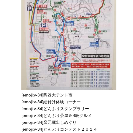
[emoji:v-34]陶器大テント市
[emoji:v-34]絵付け体験コーナー
[emoji:v-34]どんぶりスタンプラリー
[emoji:v-34]どんぶり茶屋＆B級グルメ
[emoji:v-34]窯元蔵出しめぐり
[emoji:v-34]どんぶりコンテスト２０１４