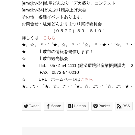
[emoji:v-34]岐阜どんぶり「デカ盛り」コンテスト
[emoji:v-34]どんぶり積み上げ大会
その他 各種イベントあります。
お問合せ：駄知どんぶりまつり実行委員会
（０５７２）５９－８１０１
詳しくは
こちら
★。☆。.:*:・’゜★。☆。.:*:・’゜☆。.:*:・★・’゜☆。.:*:
★ 土岐市の情報を発信します！
☆ 土岐市観光協会
★ TEL 0572-54-1111 (経済環境部産業振興課内 
FAX 0572-54-0210
☆ URL ホームページは
こちら
★。.:*:・’゜★。☆。.:*:・’゜★。☆。.:*:・’゜☆。.:*:・★・’
Tweet
Share
Hatena
Pocket
RSS