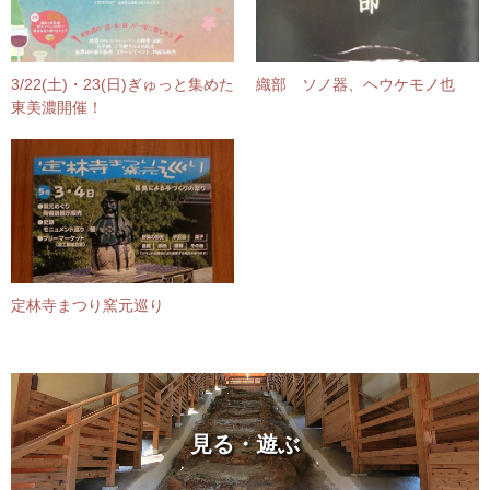
3/22(土)・23(日)ぎゅっと集めた
織部 ソノ器、ヘウケモノ也
東美濃開催！
定林寺まつり窯元巡り
見る・遊ぶ