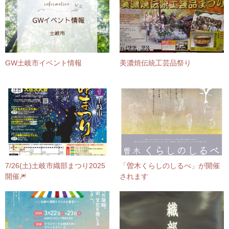
GW土岐市イベント情報
美濃焼伝統工芸品祭り
7/26(土)土岐市織部まつり2025
「曽木くらしのしるべ」が開催
開催🎆
されます