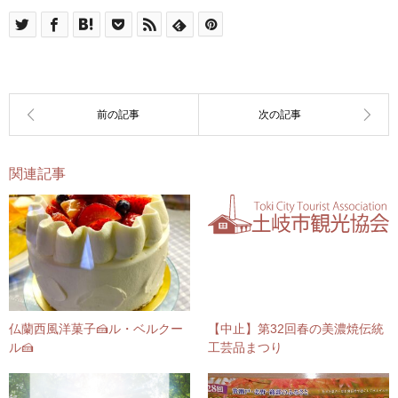
関連記事
仏蘭西風洋菓子🍰ル・ベルクー
【中止】第32回春の美濃焼伝統
ル🍰
工芸品まつり