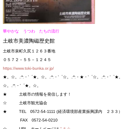
華やかな うつわ たちの流行
土岐市美濃陶磁歴史館
土岐市泉町久尻１２６３番地
０５７２－５５－１２４５
https://www.toki-bunka.or.jp/
★。☆。.:*:・’゜★。☆。.:*:・’゜☆。.:*:・★・’゜☆。.:*:・’゜★。
☆。.:*:・’゜★。☆。
★ 土岐市の情報を発信します！
☆ 土岐市観光協会
★ TEL 0572-54-1111 (経済環境部産業振興課内 ２３３）
FAX 0572-54-0210
☆ URL ホームページは
こちら