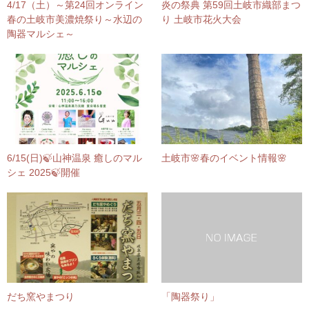
4/17（土）～第24回オンライン
炎の祭典 第59回土岐市織部まつ
春の土岐市美濃焼祭り～水辺の
り 土岐市花火大会
陶器マルシェ～
6/15(日)🍃山神温泉 癒しのマル
土岐市🌸春のイベント情報🌸
シェ 2025🍃開催
だち窯やまつり
「陶器祭り」