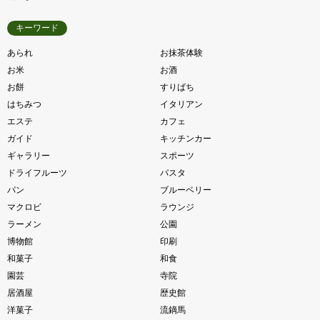
キーワード
あられ
お抹茶体験
お米
お酒
お餅
すりばち
はちみつ
イタリアン
エステ
カフェ
ガイド
キッチンカー
ギャラリー
スポーツ
ドライフルーツ
パスタ
パン
ブルーベリー
マクロビ
ラウンジ
ラーメン
公園
博物館
印刷
和菓子
和食
園芸
寺院
居酒屋
歴史館
洋菓子
流鏑馬