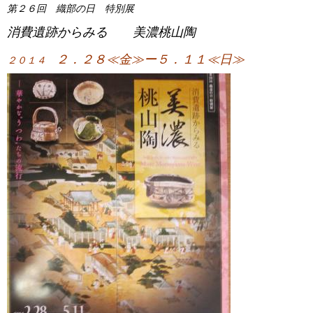
第２６回 織部の日 特別展
消費遺跡からみる 美濃桃山陶
２．２８≪金≫ー５．１１≪日≫
２０１４