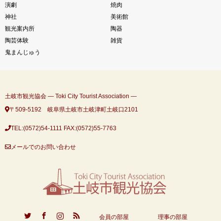
演劇
焼肉
神社
美術館
観光案内所
陶器
陶芸体験
雑貨
鬼まんじゅう
土岐市観光協会 ― Toki City Tourist Association ―
〒509-5192 岐阜県土岐市土岐津町土岐口2101
TEL:(0572)54-1111
FAX:(0572)55-7763
メールでのお問い合わせ
ook
Instagram
RSS
会員の部屋
理事の部屋