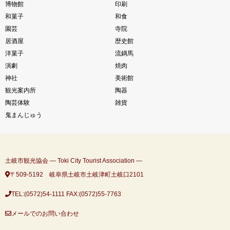
博物館
印刷
和菓子
和食
園芸
寺院
居酒屋
歴史館
洋菓子
流鏑馬
演劇
焼肉
神社
美術館
観光案内所
陶器
陶芸体験
雑貨
鬼まんじゅう
土岐市観光協会 ― Toki City Tourist Association ―
〒509-5192 岐阜県土岐市土岐津町土岐口2101
TEL:(0572)54-1111
FAX:(0572)55-7763
メールでのお問い合わせ