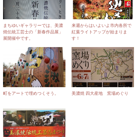
まちゆいギャラリーでは、美濃
来週からはいよいよ市内各所で
焼伝統工芸士の「新春作品展」
紅葉ライトアップが始まりま
展開催中です。
す！
町をアートで埋めつくそう。
美濃焼 四大産地 窯場めぐり