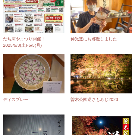
だち窯やまつり開催！
伸光窯にお邪魔しました！
2025/5/3(土)-5/5(月)
ディスプレー
曽木公園逆さもみじ2023