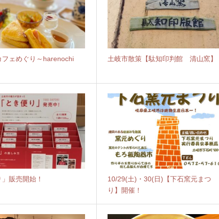
ェめぐり～harenochi
土岐市散策【駄知印判館 清山窯】
り」販売開始！
10/29(土)・30(日)【下石窯元まつ
り】開催！