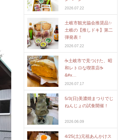
2026.07.22
土岐市観光協会推奨品✨
土岐の【推しドキ】第二
弾発表！
2026.07.22
☕️土岐市で見つけた、昭
和レトロな喫茶店☕
&#x…
2026.07.17
5/3(日)美濃焼まつりでじ
ねんじょの試食開催！
2026.06.09
4/25(土)元祖あんかけス