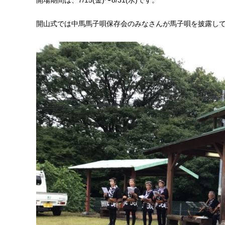
開場期間は、7/15(金)〜8/31(水)です。
開山式では中馬馬子唄保存会のみなさんが馬子唄を披露してく