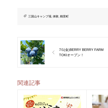
三国山キャンプ場
,
体験
,
鶴里町
7/1(金)BERRY BERRY FARM
TOKIオープン！
関連記事