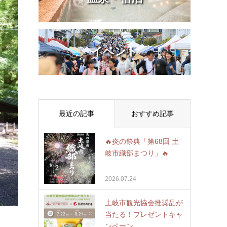
イベント
最近の記事
おすすめ記事
🔥炎の祭典「第68回 土
岐市織部まつり」🔥
2026.07.24
土岐市観光協会推奨品が
当たる！プレゼントキャ
ンペーン