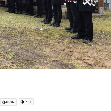
feedly
Pin it