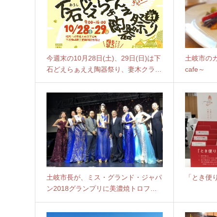
今週末の10月28日(土)、29日(日)は下
土岐市のカフ
石どえらぁええ陶器祭り、妻木クラ…
cafe～
土岐市長が、ミス・グランド・ジャパ
「とき便
ン2018グランプリに美濃焼トロフ…