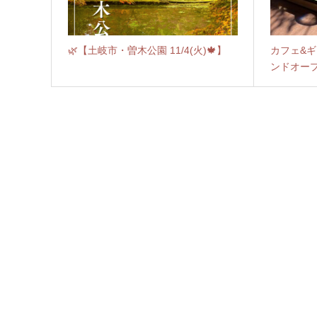
🌿【土岐市・曽木公園 11/4(火)🍁】
カフェ&ギ
ンドオー