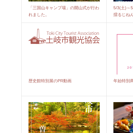
「三国山キャンプ場」の開山式が行わ
5/3(土)
れました。
擂るじね
歴史館特別展のPR動画
年始特別