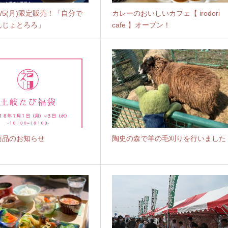
～5/5(月)限定販売！「自分で
カレーのおいしいカフェ【 irodori
んじょとろろ」
cafe 】オープン！
商品のお知らせ
陶史の森で羊の毛刈りを行いました