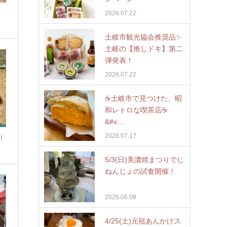
2026.07.22
土岐市観光協会推奨品✨
土岐の【推しドキ】第二
弾発表！
2026.07.22
☕️土岐市で見つけた、昭
和レトロな喫茶店☕
&#x…
2026.07.17
！
5/3(日)美濃焼まつりでじ
ねんじょの試食開催！
2026.06.09
4/25(土)元祖あんかけス