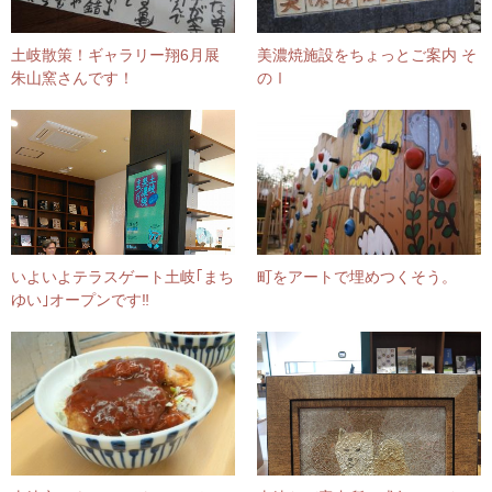
土岐散策！ギャラリー翔6月展
美濃焼施設をちょっとご案内 そ
朱山窯さんです！
のⅠ
いよいよテラスゲート土岐｢まち
町をアートで埋めつくそう。
ゆい｣オープンです‼