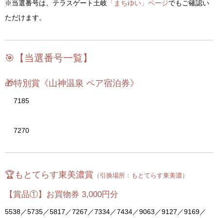
※当選番号は、テラスゲート土岐
「まちゆい」ページ
でもご確認い
ただけます。
🎯【当選番号一覧】
🎁特別賞《山神温泉 ペア宿泊券》
7185
7270
🏆もとてらす東美濃賞
（引換場所：もとてらす東美濃）
【賞品①】お買物券 3,000円分
5538／5735／5817／7267／7334／7434／9063／9127／9169／