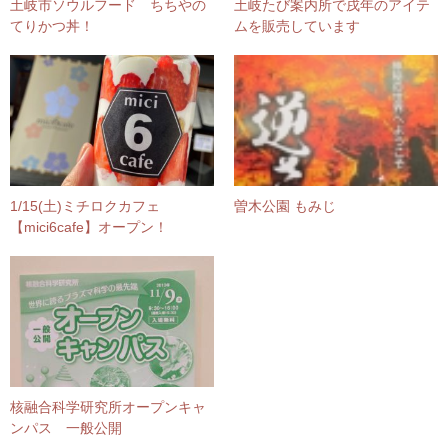
土岐市ソウルフード ちちやの
土岐たび案内所で戌年のアイテ
てりかつ丼！
ムを販売しています
1/15(土)ミチロクカフェ
曽木公園 もみじ
【mici6cafe】オープン！
核融合科学研究所オープンキャ
ンパス 一般公開