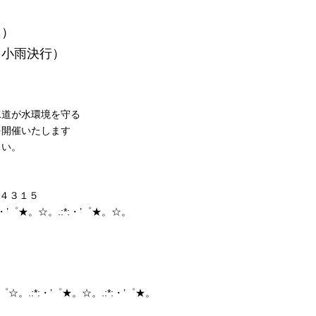
）
雨決行）
水道が水環境を守る
を開催いたします
さい。
４３１５
*:・’゜★。☆。.:*:・’゜★。☆。
’゜☆。.:*:・’゜★。☆。.:*:・’゜★。