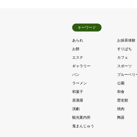
キーワード
あられ
お抹茶体験
お餅
すりばち
エステ
カフェ
ギャラリー
スポーツ
パン
ブルーベリ
ラーメン
公園
和菓子
和食
居酒屋
歴史館
演劇
焼肉
観光案内所
陶器
鬼まんじゅう