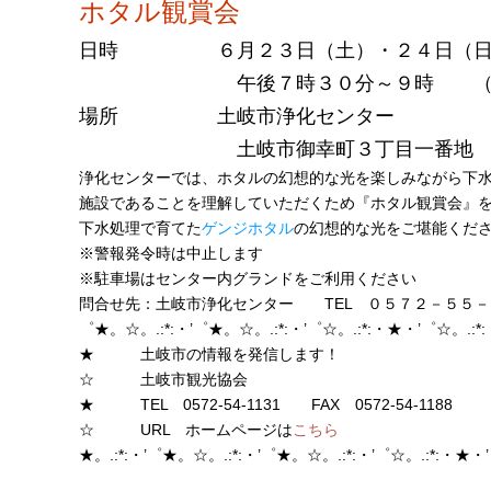
ホタル観賞会
日時 ６月２３日（土）・２４日（日
午後７時３０分～９時 （小
場所 土岐市浄化センター
土岐市御幸町３丁目一番地
浄化センターでは、ホタルの幻想的な光を楽しみながら下
施設であることを理解していただくため『ホタル観賞会』
下水処理で育てた
ゲンジホタル
の幻想的な光をご堪能くだ
※警報発令時は中止します
※駐車場はセンター内グランドをご利用ください
問合せ先：土岐市浄化センター TEL ０５７２－５５－
゜★。☆。.:*:・’゜★。☆。.:*:・’゜☆。.:*:・★・’゜☆。.:
★ 土岐市の情報を発信します！
☆ 土岐市観光協会
★ TEL 0572-54-1131 FAX 0572-54-1188
☆ URL ホームページは
こちら
★。.:*:・’゜★。☆。.:*:・’゜★。☆。.:*:・’゜☆。.:*:・★・