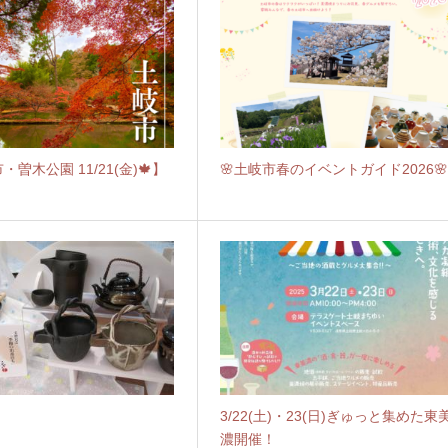
・曽木公園 11/21(金)🍁】
🌸土岐市春のイベントガイド2026
3/22(土)・23(日)ぎゅっと集めた東
濃開催！