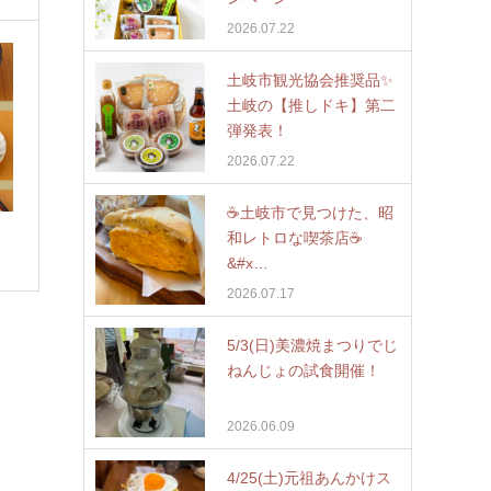
2026.07.22
土岐市観光協会推奨品✨
土岐の【推しドキ】第二
弾発表！
2026.07.22
☕️土岐市で見つけた、昭
和レトロな喫茶店☕
&#x…
2026.07.17
5/3(日)美濃焼まつりでじ
ねんじょの試食開催！
2026.06.09
4/25(土)元祖あんかけス