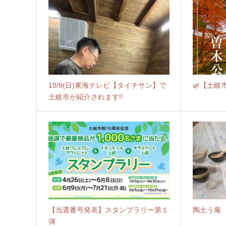
10/9(日)東海テレビ【タイチサン】で
🌿【土岐市
土岐市が紹介されます!!
【当選番号発表】スタンプラリー第１
陶土う庵
弾