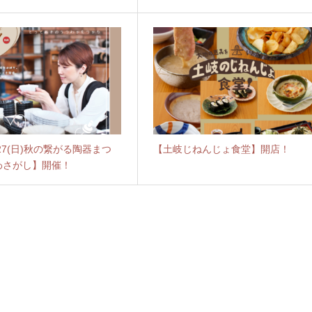
土)27(日)秋の繋がる陶器まつ
【土岐じねんじょ食堂】開店！
わさがし】開催！