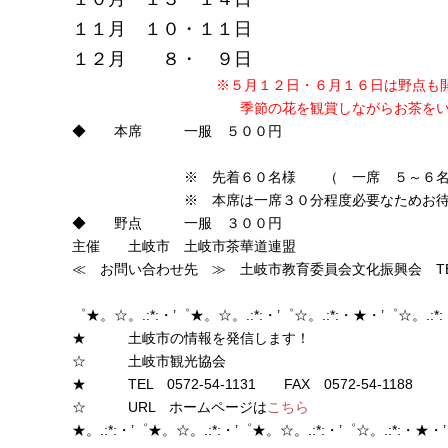
１１月 １０・１１日
１２月 ８・ ９日
※５月１２日・６月１６日は野点も
季節の花を観賞しながらお茶をいた
◆ 本席 一服 ５００円
※ 先着６０名様 （ 一席 ５～６名
※ 本席は一席３０分程度必要なためお待ちい
◆ 野点 一服 ３００円
主催 土岐市 土岐市茶華道連盟
≪ お問い合わせ先 ≫ 土岐市教育委員会文化振興会 T
織部の里公園 TEL ０
゜★。☆。.:*:・’゜★。☆。.:*:・’゜☆。.:*:・★・’゜☆。.:
★ 土岐市の情報を発信します！
☆ 土岐市観光協会
★ TEL 0572-54-1131 FAX 0572-54-1188
☆ URL ホームページは
こちら
★。.:*:・’゜★。☆。.:*:・’゜★。☆。.:*:・’゜☆。.:*:・★・