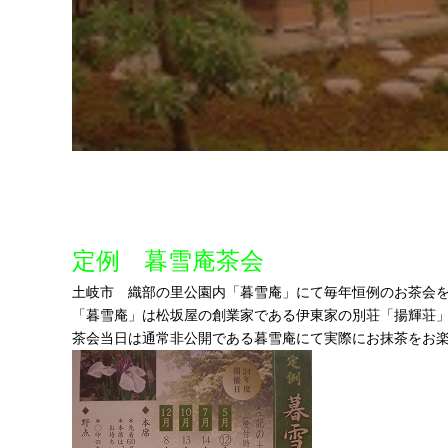
定例 暮雪庵茶会
土岐市 織部の里公園内「暮雪庵」にて毎年恒例のお茶会
「暮雪庵」は松坂屋の創業家である伊東家の別荘「揚輝荘
茶会当日は通常非公開である暮雪庵にて実際にお抹茶をお