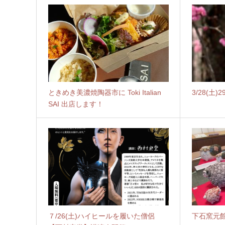
ときめき美濃焼陶器市に Toki Italian
3/28(土
SAI 出店します！
７/26(土)ハイヒールを履いた僧侶
下石窯元