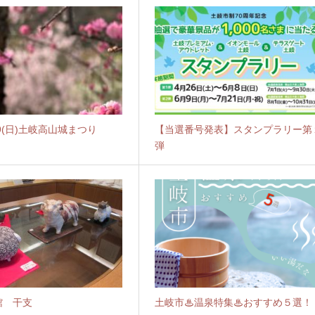
)29(日)土岐高山城まつり
【当選番号発表】スタンプラリー第
弾
館 干支
土岐市♨温泉特集♨おすすめ５選！