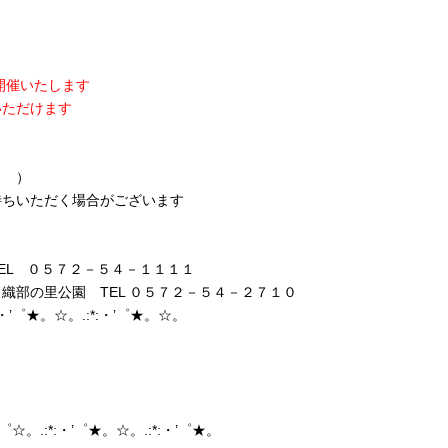
開催いたします
だけます
 ）
ただく場合がございます
EL ０５７２－５４－１１１１
５７２－５４－２７１０
*:・’゜★。☆。.:*:・’゜★。☆。
’゜☆。.:*:・’゜★。☆。.:*:・’゜★。