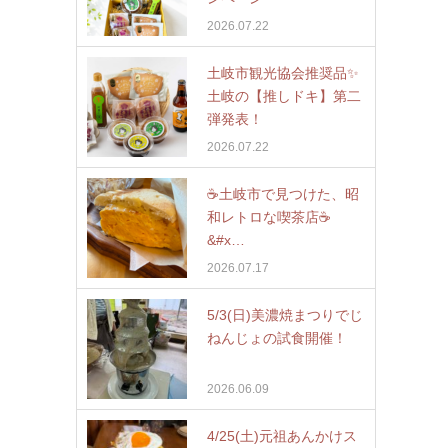
2026.07.22
土岐市観光協会推奨品✨
土岐の【推しドキ】第二
弾発表！
2026.07.22
☕️土岐市で見つけた、昭
和レトロな喫茶店☕
&#x…
2026.07.17
5/3(日)美濃焼まつりでじ
ねんじょの試食開催！
2026.06.09
4/25(土)元祖あんかけス