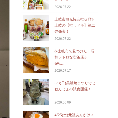
2026.07.22
土岐市観光協会推奨品✨
土岐の【推しドキ】第二
弾発表！
2026.07.22
☕️土岐市で見つけた、昭
和レトロな喫茶店☕
&#x…
2026.07.17
5/3(日)美濃焼まつりでじ
ねんじょの試食開催！
2026.06.09
4/25(土)元祖あんかけス