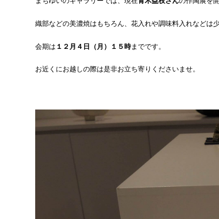
まちゆいのギャラリーでは、現在
青木益枝さん
の作陶展を
織部などの美濃焼はもちろん、花入れや調味料入れなどは
会期は
１２月４日（月）１５時
までです。
お近くにお越しの際は是非お立ち寄りくださいませ。