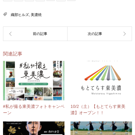
織部ヒルズ
,
美濃焼
関連記事
#私が撮る東美濃フォトキャンペ
10/2（土）【もとてらす東美
ーン
濃】オープン！！