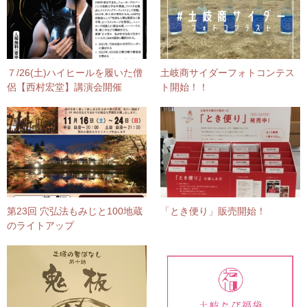
７/26(土)ハイヒールを履いた僧
土岐商サイダーフォトコンテス
侶【西村宏堂】講演会開催
ト開始！！
第23回 穴弘法もみじと100地蔵
「とき便り」販売開始！
のライトアップ