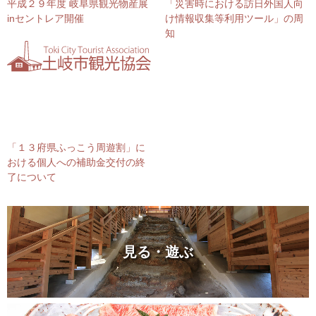
平成２９年度 岐阜県観光物産展
「災害時における訪日外国人向
inセントレア開催
け情報収集等利用ツール」の周
知
「１３府県ふっこう周遊割」に
おける個人への補助金交付の終
了について
見る・遊ぶ