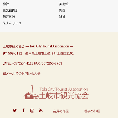
神社
美術館
観光案内所
陶器
陶芸体験
雑貨
鬼まんじゅう
土岐市観光協会 ― Toki City Tourist Association ―
〒509-5192 岐阜県土岐市土岐津町土岐口2101
TEL:(0572)54-1111
FAX:(0572)55-7763
メールでのお問い合わせ
ook
Instagram
RSS
会員の部屋
理事の部屋