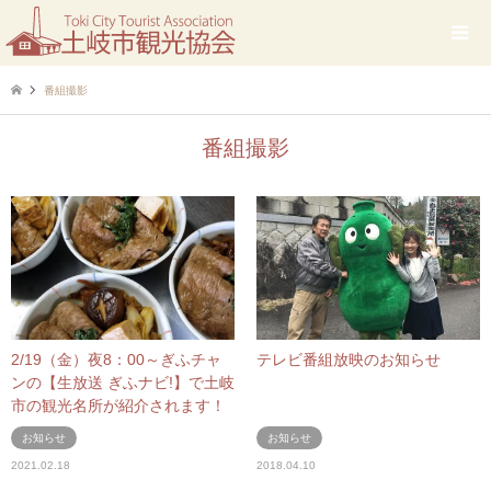
番組撮影
番組撮影
2/19（金）夜8：00～ぎふチャ
テレビ番組放映のお知らせ
ンの【生放送 ぎふナビ!】で土岐
市の観光名所が紹介されます！
お知らせ
お知らせ
2021.02.18
2018.04.10