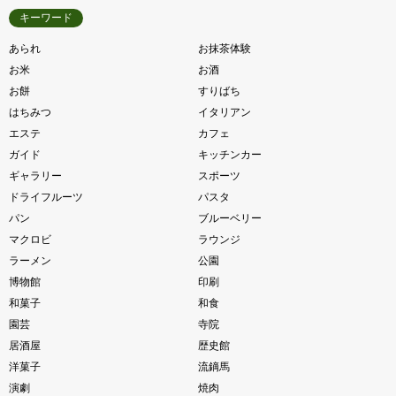
キーワード
あられ
お抹茶体験
お米
お酒
お餅
すりばち
はちみつ
イタリアン
エステ
カフェ
ガイド
キッチンカー
ギャラリー
スポーツ
ドライフルーツ
パスタ
パン
ブルーベリー
マクロビ
ラウンジ
ラーメン
公園
博物館
印刷
和菓子
和食
園芸
寺院
居酒屋
歴史館
洋菓子
流鏑馬
演劇
焼肉