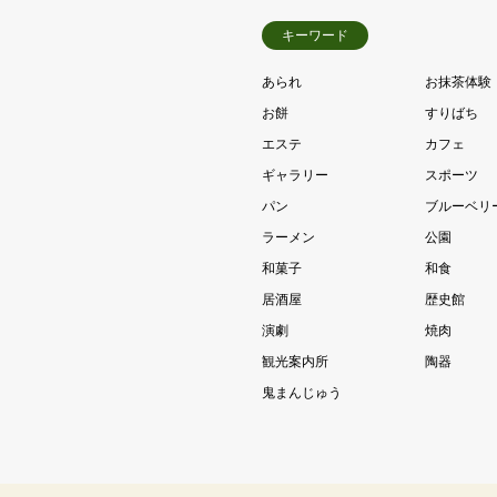
キーワード
あられ
お抹茶体験
お餅
すりばち
エステ
カフェ
ギャラリー
スポーツ
パン
ブルーベリ
ラーメン
公園
和菓子
和食
居酒屋
歴史館
演劇
焼肉
観光案内所
陶器
鬼まんじゅう