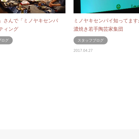
」さんで「ミノヤキセンパ
ミノヤキセンパイ知ってますか
ティング
濃焼き若手陶芸家集団
ブログ
スタッフブログ
2017.04.27