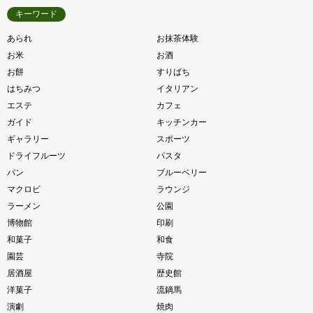
キーワード
あられ
お抹茶体験
お米
お酒
お餅
すりばち
はちみつ
イタリアン
エステ
カフェ
ガイド
キッチンカー
ギャラリー
スポーツ
ドライフルーツ
パスタ
パン
ブルーベリー
マクロビ
ラウンジ
ラーメン
公園
博物館
印刷
和菓子
和食
園芸
寺院
居酒屋
歴史館
洋菓子
流鏑馬
演劇
焼肉