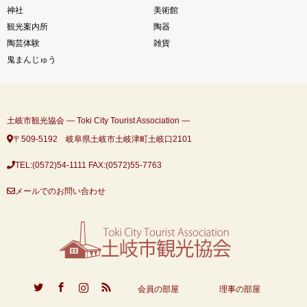
神社
美術館
観光案内所
陶器
陶芸体験
雑貨
鬼まんじゅう
土岐市観光協会 ― Toki City Tourist Association ―
〒509-5192 岐阜県土岐市土岐津町土岐口2101
TEL:(0572)54-1111
FAX:(0572)55-7763
メールでのお問い合わせ
ook
Instagram
RSS
会員の部屋
理事の部屋