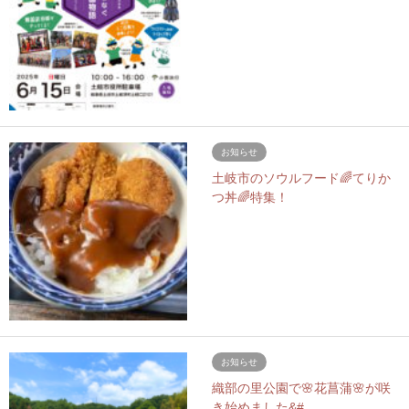
お知らせ
土岐市のソウルフード🌈てりか
つ丼🌈特集！
お知らせ
織部の里公園で🌸花菖蒲🌸が咲
き始めました&#…