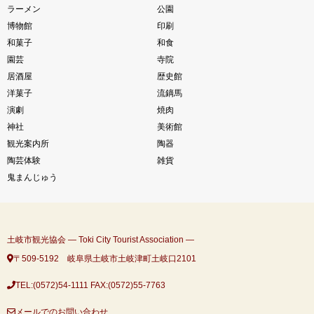
ラーメン
公園
博物館
印刷
和菓子
和食
園芸
寺院
居酒屋
歴史館
洋菓子
流鏑馬
演劇
焼肉
神社
美術館
観光案内所
陶器
陶芸体験
雑貨
鬼まんじゅう
土岐市観光協会 ― Toki City Tourist Association ―
〒509-5192 岐阜県土岐市土岐津町土岐口2101
TEL:(0572)54-1111
FAX:(0572)55-7763
メールでのお問い合わせ