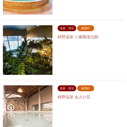
温泉・宿泊
鶴里町
柿野温泉 八勝園湯元館
温泉・宿泊
鶴里町
柿野温泉 あさひ荘