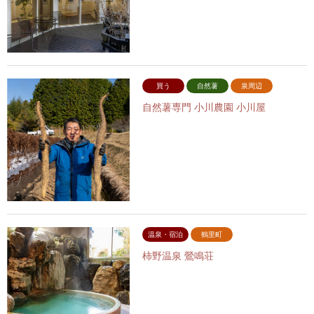
買う
自然薯
泉周辺
自然薯専門 小川農園 小川屋
温泉・宿泊
鶴里町
柿野温泉 鶯鳴荘