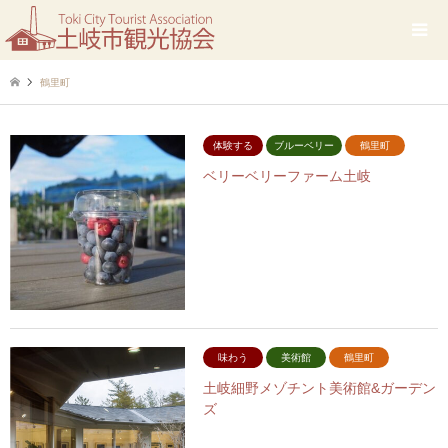
鶴里町
体験する
ブルーベリー
鶴里町
ベリーベリーファーム土岐
味わう
美術館
鶴里町
土岐細野メゾチント美術館&ガーデン
ズ