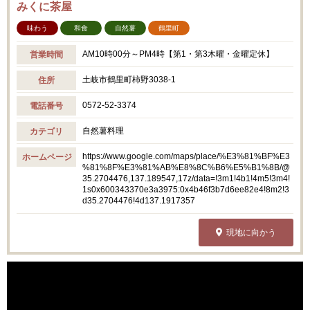
みくに茶屋
味わう
和食
自然薯
鶴里町
AM10時00分～PM4時【第1・第3木曜・金曜定休】
営業時間
土岐市鶴里町柿野3038-1
住所
0572-52-3374
電話番号
自然薯料理
カテゴリ
https://www.google.com/maps/place/%E3%81%BF%E3
ホームページ
%81%8F%E3%81%AB%E8%8C%B6%E5%B1%8B/@
35.2704476,137.189547,17z/data=!3m1!4b1!4m5!3m4!
1s0x600343370e3a3975:0x4b46f3b7d6ee82e4!8m2!3
d35.2704476!4d137.1917357
現地に向かう