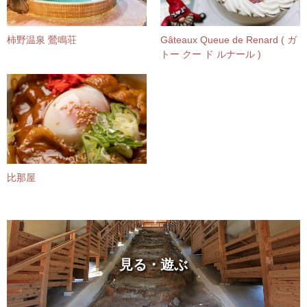
柿野温泉 鶯鳴荘
Gâteaux Queue de Renard ( ガ
トー クー ド ルナール )
比那屋
見る・遊ぶ