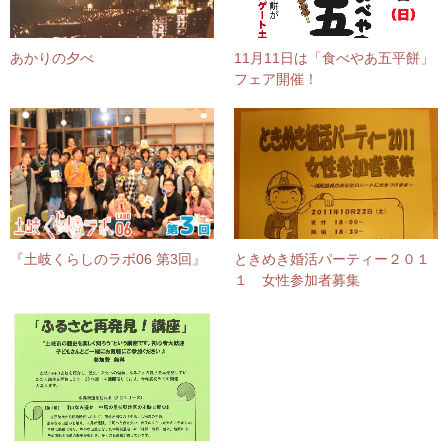
あかりの夕べ
11月11日は「食べやあ五平餅」
フェア開催！
『土岐くらしのラボ06 第3回』
ときめき婚活パーティー２０１
１ 女性参加者募集