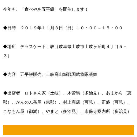
今年も、「食べやあ五平餅」を開催します！
◆日時 ２０１９年１１月３日（日）１０：００～１５：００
◆場所 テラスゲート土岐（岐阜県土岐市土岐ヶ丘町４丁目５－
３）
◆内容 五平餅販売、土岐高山城戦国武将隊演舞
◆出店者 ロトさん家（土岐）、木曽馬（多治見）、あまから（恵
那）、かんのん茶屋（恵那）、村上商店（可児）、正盛（可児）、
こなもん屋（御嵩）、やまと（多治見）、永保寺案内所（多治見）