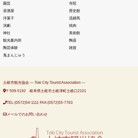
園芸
寺院
居酒屋
歴史館
洋菓子
流鏑馬
演劇
焼肉
神社
美術館
観光案内所
陶器
陶芸体験
雑貨
鬼まんじゅう
土岐市観光協会 ― Toki City Tourist Association ―
〒509-5192 岐阜県土岐市土岐津町土岐口2101
TEL:(0572)54-1111
FAX:(0572)55-7763
メールでのお問い合わせ