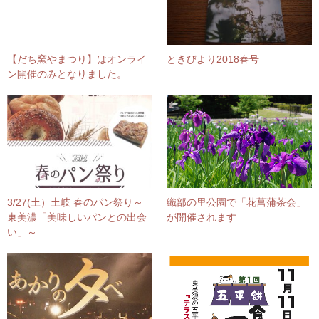
【だち窯やまつり】はオンライ
ときびより2018春号
ン開催のみとなりました。
3/27(土）土岐 春のパン祭り～
織部の里公園で「花菖蒲茶会」
東美濃「美味しいパンとの出会
が開催されます
い」～