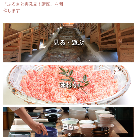
「ふるさと再発見！講座」を開
催します
見る・遊ぶ
味わう
買う