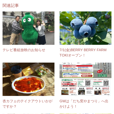
関連記事
テレビ番組放映のお知らせ
7/1(金)BERRY BERRY FARM
TOKIオープン！
杏カフェのテイクアウトいかが
GWは「だち窯やまつり」へ出
ですか？
かけよう！