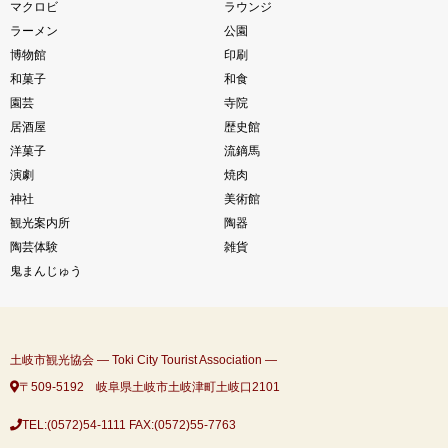
マクロビ
ラウンジ
ラーメン
公園
博物館
印刷
和菓子
和食
園芸
寺院
居酒屋
歴史館
洋菓子
流鏑馬
演劇
焼肉
神社
美術館
観光案内所
陶器
陶芸体験
雑貨
鬼まんじゅう
土岐市観光協会 ― Toki City Tourist Association ―
〒509-5192 岐阜県土岐市土岐津町土岐口2101
TEL:(0572)54-1111
FAX:(0572)55-7763