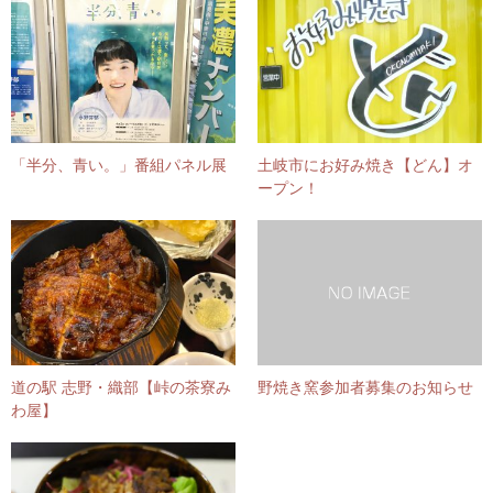
「半分、青い。」番組パネル展
土岐市にお好み焼き【どん】オ
ープン！
道の駅 志野・織部【峠の茶寮み
野焼き窯参加者募集のお知らせ
わ屋】