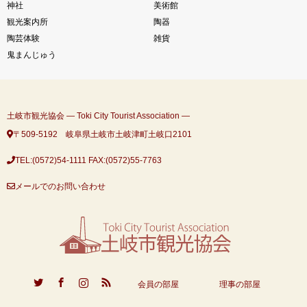
神社
美術館
観光案内所
陶器
陶芸体験
雑貨
鬼まんじゅう
土岐市観光協会 ― Toki City Tourist Association ―
〒509-5192 岐阜県土岐市土岐津町土岐口2101
TEL:(0572)54-1111
FAX:(0572)55-7763
メールでのお問い合わせ
ook
Instagram
RSS
会員の部屋
理事の部屋