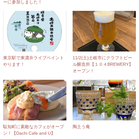
ーに参加しました！
東京駅で東濃弁ライブペイント
11/2(土)土岐市にクラフトビー
やります！
ル醸造所【１０４BREWERY】
オープン！
駄知町に素敵なカフェがオープ
陶土う庵
ン！【Dachi Cafe and U】