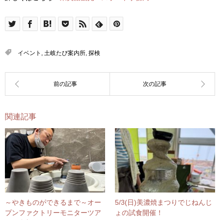
イベント
,
土岐たび案内所
,
探検
関連記事
～やきものができるまで～オー
5/3(日)美濃焼まつりでじねんじ
プンファクトリーモニターツア
ょの試食開催！