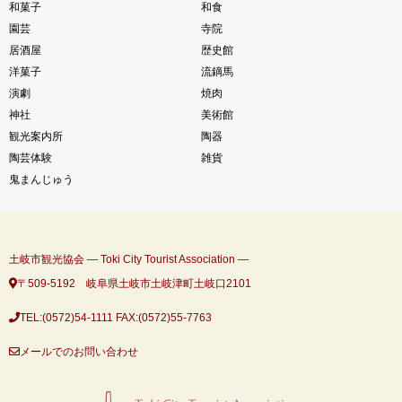
和菓子
和食
園芸
寺院
居酒屋
歴史館
洋菓子
流鏑馬
演劇
焼肉
神社
美術館
観光案内所
陶器
陶芸体験
雑貨
鬼まんじゅう
土岐市観光協会 ― Toki City Tourist Association ―
〒509-5192 岐阜県土岐市土岐津町土岐口2101
TEL:(0572)54-1111
FAX:(0572)55-7763
メールでのお問い合わせ