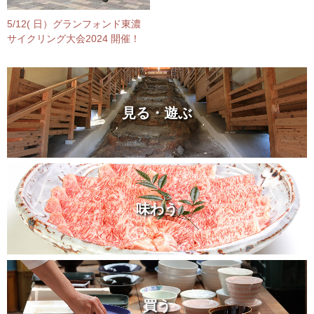
5/12( 日）グランフォンド東濃
サイクリング大会2024 開催！
見る・遊ぶ
味わう
買う