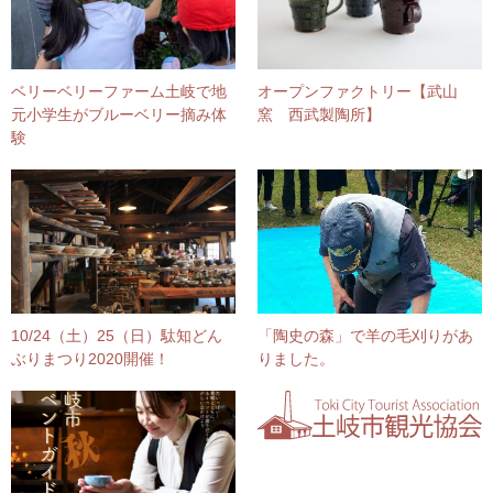
ベリーベリーファーム土岐で地
オープンファクトリー【武山
元小学生がブルーベリー摘み体
窯 西武製陶所】
験
10/24（土）25（日）駄知どん
「陶史の森」で羊の毛刈りがあ
ぶりまつり2020開催！
りました。