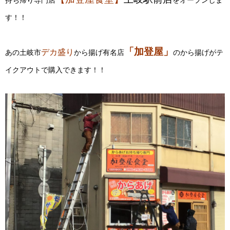
持ち帰り専門店
をオープンしま
す！！
「加登屋」
デカ盛り
あの土岐市
から揚げ有名店
のから揚げがテ
イクアウトで購入できます！！