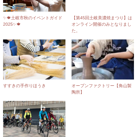
✨🍁土岐市秋のイベントガイド
【第45回土岐美濃焼まつり】は
2025✨🍁
オンライン開催のみとなりまし
た。
すすきの手作りほうき
オープンファクトリー【角山製
陶所】