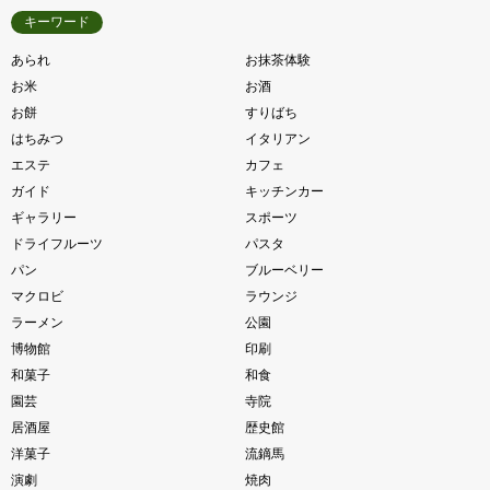
キーワード
あられ
お抹茶体験
お米
お酒
お餅
すりばち
はちみつ
イタリアン
エステ
カフェ
ガイド
キッチンカー
ギャラリー
スポーツ
ドライフルーツ
パスタ
パン
ブルーベリー
マクロビ
ラウンジ
ラーメン
公園
博物館
印刷
和菓子
和食
園芸
寺院
居酒屋
歴史館
洋菓子
流鏑馬
演劇
焼肉