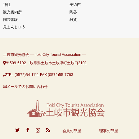
神社
美術館
観光案内所
陶器
陶芸体験
雑貨
鬼まんじゅう
土岐市観光協会 ― Toki City Tourist Association ―
〒509-5192 岐阜県土岐市土岐津町土岐口2101
TEL:(0572)54-1111
FAX:(0572)55-7763
メールでのお問い合わせ
ook
Instagram
RSS
会員の部屋
理事の部屋