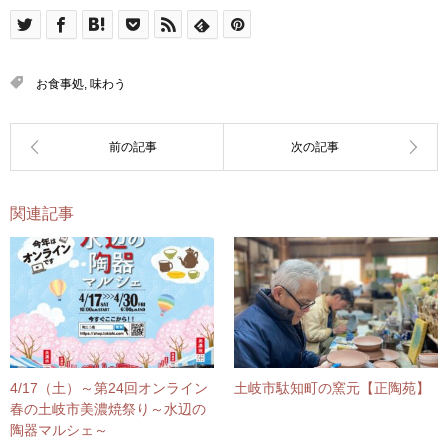
お食事処
,
味わう
関連記事
4/17（土）～第24回オンライン
土岐市駄知町の窯元【正陶苑】
春の土岐市美濃焼祭り～水辺の
陶器マルシェ～