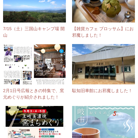
7/15（土）三国山キャンプ場 開
【雑貨カフェ ブロッサム】にお
山
邪魔しました！
2月1日号広報ときの特集で、窯
駄知旧車館にお邪魔しました！
元めぐりが紹介されました！