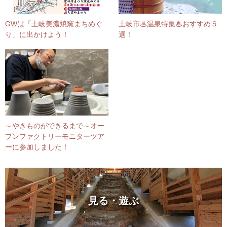
GWは「土岐美濃焼窯まちめぐ
土岐市♨温泉特集♨おすすめ５
り」に出かけよう！
選！
～やきものができるまで～オー
プンファクトリーモニターツア
ーに参加しました！
見る・遊ぶ