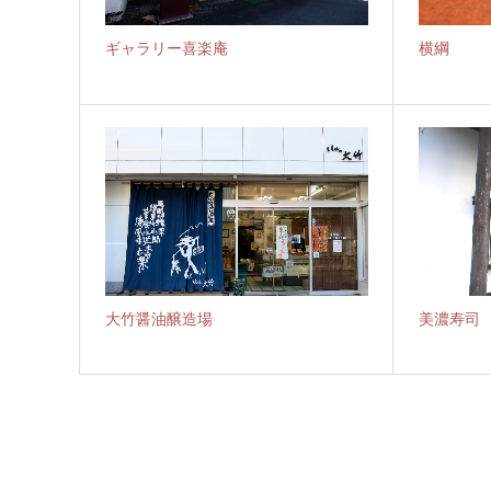
ギャラリー喜楽庵
横綱
大竹醤油醸造場
美濃寿司