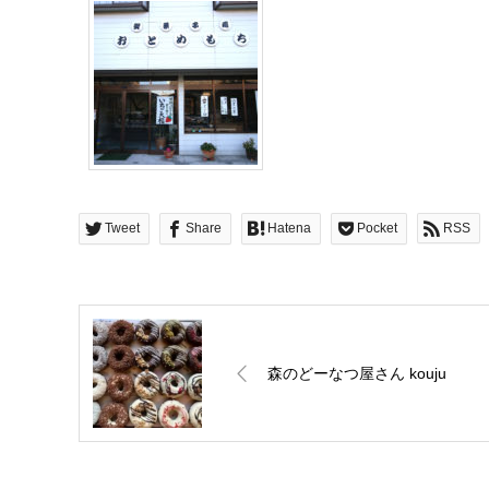
Tweet
Share
Hatena
Pocket
RSS
森のどーなつ屋さん kouju