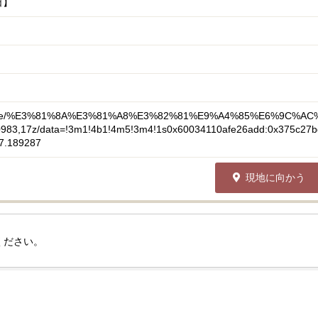
日】
s/place/%E3%81%8A%E3%81%A8%E3%82%81%E9%A4%85%E6%9C%AC
83,17z/data=!3m1!4b1!4m5!3m4!1s0x60034110afe26add:0x375c27b
7.189287
現地に向かう
ください。