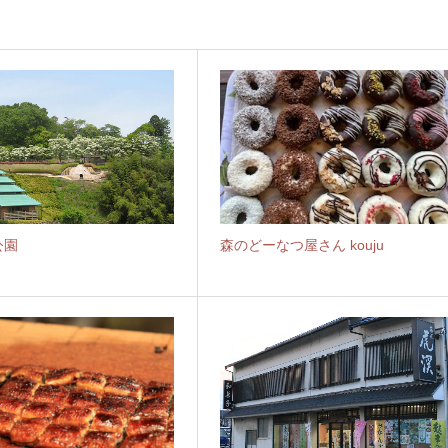
公園
森のどーなつ屋さん kouju