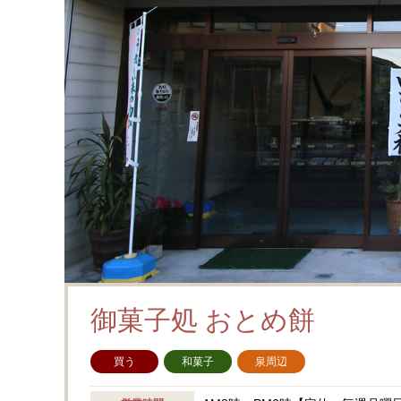
御菓子処 おとめ餅
買う
和菓子
泉周辺