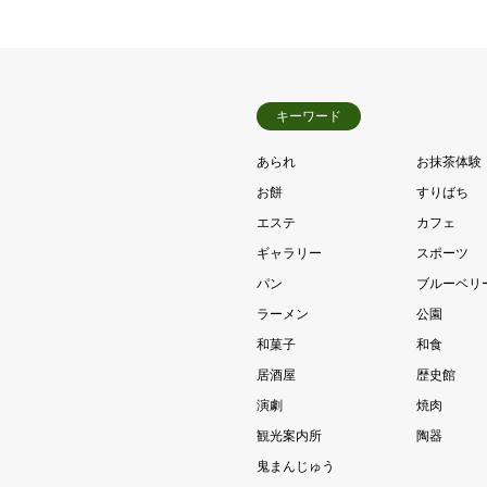
キーワード
あられ
お抹茶体験
お餅
すりばち
エステ
カフェ
ギャラリー
スポーツ
パン
ブルーベリ
ラーメン
公園
和菓子
和食
居酒屋
歴史館
演劇
焼肉
観光案内所
陶器
鬼まんじゅう