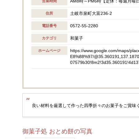
AM8時～PM6時【定休：毎週月曜
営業時間
土岐市泉町大富236-2
住所
0572-55-2280
電話番号
和菓子
カテゴリ
https://www.google.com/map
ホームページ
E8%88%97/@35.360191,137.18709
07579b30!8m2!3d35.360191!4d13
良い材料を厳選して作った四季折々のお菓子をご賞味
御菓子処 おとめ餅の写真