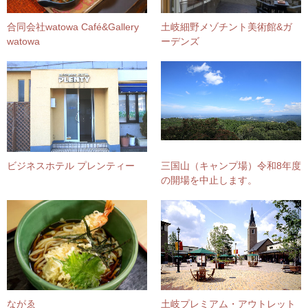
合同会社watowa Café&Gallery
土岐細野メゾチント美術館&ガ
watowa
ーデンズ
ビジネスホテル プレンティー
三国山（キャンプ場）令和8年度
の開場を中止します。
ながゑ
土岐プレミアム・アウトレット