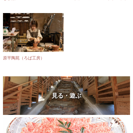
原平陶苑（ろば工房）
見る・遊ぶ