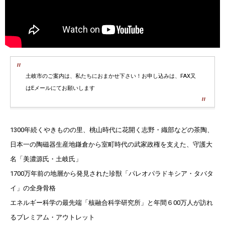
土岐市のご案内は、私たちにおまかせ下さい！お申し込みは、FAX又
はEメールにてお願いします
1300年続くやきものの里、桃山時代に花開く志野・織部などの茶陶、
日本一の陶磁器生産地鎌倉から室町時代の武家政権を支えた、守護大
名「美濃源氏・土岐氏」
1700万年前の地層から発見された珍獣「パレオパラドキシア・タバタ
イ」の全身骨格
エネルギー科学の最先端「核融合科学研究所」と年間６00万人が訪れ
るプレミアム・アウトレット