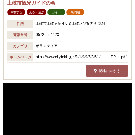
土岐市観光ガイドの会
体験する
見る・遊ぶ
ガイド
泉周辺
土岐市土岐ヶ丘 4-5-3 土岐たび案内所 気付
住所
0572-55-1123
電話番号
ボランティア
カテゴリ
https://www.city.toki.lg.jp/fs/1/9/9/7/3/6/_/_____PR__.pdf
ホームページ
現地に向かう