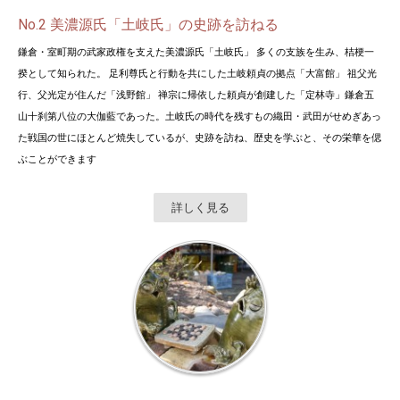
No.2 美濃源氏「土岐氏」の史跡を訪ねる
鎌倉・室町期の武家政権を支えた美濃源氏「土岐氏」 多くの支族を生み、桔梗一
揆として知られた。 足利尊氏と行動を共にした土岐頼貞の拠点「大富館」 祖父光
行、父光定が住んだ「浅野館」 禅宗に帰依した頼貞が創建した「定林寺」鎌倉五
山十刹第八位の大伽藍であった。土岐氏の時代を残すもの織田・武田がせめぎあっ
た戦国の世にほとんど焼失しているが、史跡を訪ね、歴史を学ぶと、その栄華を偲
ぶことができます
詳しく見る