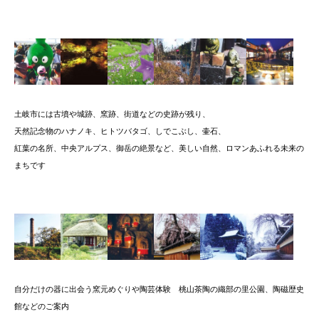
土岐市には古墳や城跡、窯跡、街道などの史跡が残り、
天然記念物のハナノキ、ヒトツバタゴ、しでこぶし、壷石、
紅葉の名所、中央アルプス、御岳の絶景など、美しい自然、ロマンあふれる未来の
まちです
自分だけの器に出会う窯元めぐりや陶芸体験 桃山茶陶の織部の里公園、陶磁歴史
館などのご案内