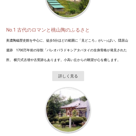
No.1 古代のロマンと桃山陶のふるさと
美濃陶磁歴史館を中心に、徒歩5分ほどの範囲に「見どころ」がいっぱい。隠居山
遺跡 1700万年前の珍獣「パレオパラドキシアタバタイの全身骨格が発見された
所。 横穴式古墳や古窯跡もあります。小高い丘からの眺望が心を癒します。
詳しく見る