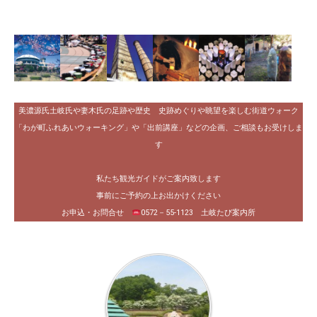
美濃源氏土岐氏や妻木氏の足跡や歴史 史跡めぐりや眺望を楽しむ街道ウォーク
「わが町ふれあいウォーキング」や「出前講座」などの企画、ご相談もお受けしま
す
私たち観光ガイドがご案内致します
事前にご予約の上お出かけください
お申込・お問合せ
0572－55-1123 土岐たび案内所