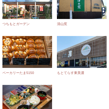
つちもとガーデン
清山窯
ベーカリーたま5150
もとてらす東美濃