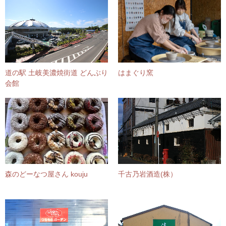
道の駅 土岐美濃焼街道 どんぶり
はまぐり窯
会館
森のどーなつ屋さん kouju
千古乃岩酒造(株）