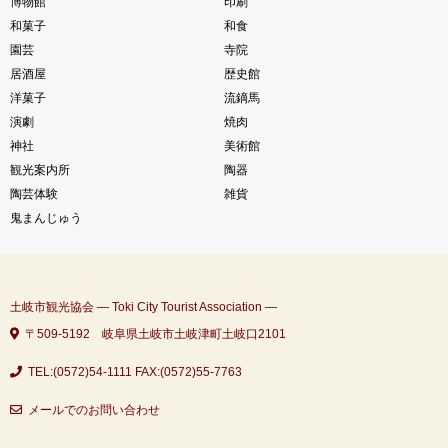
博物館
印刷
和菓子
和食
園芸
寺院
居酒屋
歴史館
洋菓子
流鏑馬
演劇
焼肉
神社
美術館
観光案内所
陶器
陶芸体験
雑貨
鬼まんじゅう
土岐市観光協会 ― Toki City Tourist Association ―
〒509-5192 岐阜県土岐市土岐津町土岐口2101
TEL:(0572)54-1111
FAX:(0572)55-7763
メールでのお問い合わせ