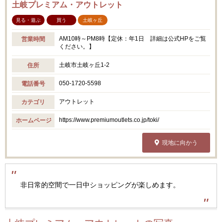
土岐プレミアム・アウトレット
見る・遊ぶ
買う
土岐ヶ丘
AM10時～PM8時【定休：年1日 詳細は公式HPをご覧
営業時間
ください。】
土岐市土岐ヶ丘1-2
住所
050-1720-5598
電話番号
アウトレット
カテゴリ
https://www.premiumoutlets.co.jp/toki/
ホームページ
現地に向かう
非日常的空間で一日中ショッピングが楽しめます。