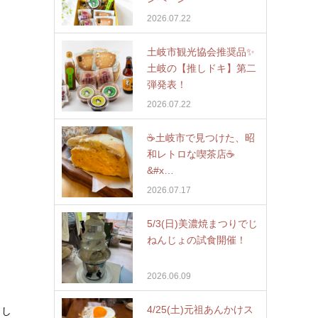
2026.07.22
土岐市観光協会推奨品✨
土岐の【推しドキ】第二
弾発表！
2026.07.22
☕️土岐市で見つけた、昭
和レトロな喫茶店☕
&#x…
2026.07.17
5/3(日)美濃焼まつりでじ
ねんじょの試食開催！
2026.06.09
4/25(土)元祖あんかけス
まし