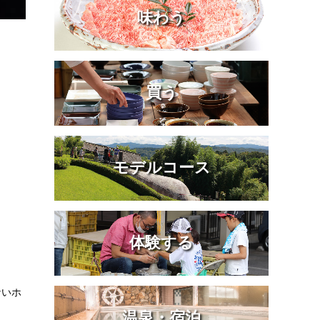
味わう
買う
モデルコース
体験する
ないホ
温泉・宿泊